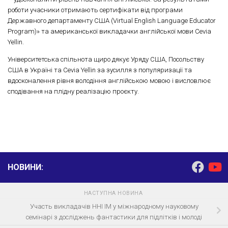
роботи учасники отримають сертифікати від програми
Державного департаменту США (Virtual English Language Educator
Program)» та американської викладачки англійської мови Cevia
Yellin.
Університетська спільнота щиро дякує Уряду США, Посольству
США в Україні та Cevia Yellin за зусилля з популяризації та
вдосконалення рівня володіння англійською мовою і висловлює
сподівання на плідну реалізацію проєкту.
НОВИНИ:
НАСТУПНА НОВИНА
Участь викладачів ННІ ІМ у міжнародному науковому
семінарі з досліджень фантастики для підлітків і молоді