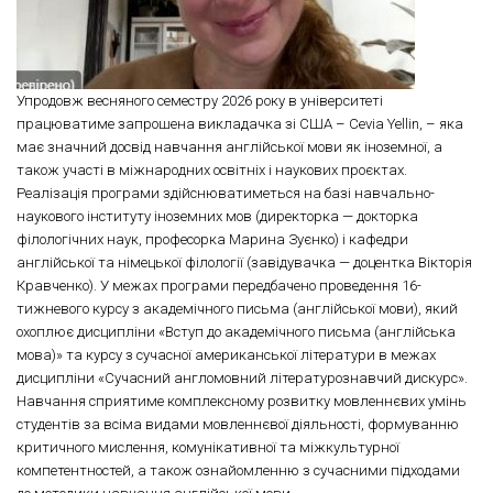
Упродовж весняного семестру 2026 року в університеті
працюватиме запрошена викладачка зі США – Cevia Yellin, – яка
має значний досвід навчання англійської мови як іноземної, а
також участі в міжнародних освітніх і наукових проєктах.
Реалізація програми здійснюватиметься на базі навчально-
наукового інституту іноземних мов (директорка — докторка
філологічних наук, професорка Марина Зуєнко) і кафедри
англійської та німецької філології (завідувачка — доцентка Вікторія
Кравченко). У межах програми передбачено проведення 16-
тижневого курсу з академічного письма (англійської мови), який
охоплює дисципліни «Вступ до академічного письма (англійська
мова)» та курсу з сучасної американської літератури в межах
дисципліни «Сучасний англомовний літературознавчий дискурс».
Навчання сприятиме комплексному розвитку мовленнєвих умінь
студентів за всіма видами мовленнєвої діяльності, формуванню
критичного мислення, комунікативної та міжкультурної
компетентностей, а також ознайомленню з сучасними підходами