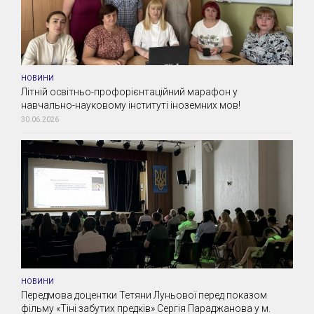
НОВИНИ
Літній освітньо-профорієнтаційний марафон у
навчально-науковому інституті іноземних мов!
30.06.2026
НОВИНИ
Передмова доцентки Тетяни Луньової перед показом
фільму «Тіні забутих предків» Сергія Параджанова у м.