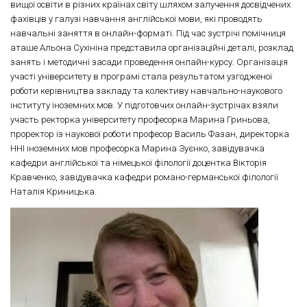
вищої освіти в різних країнах світу шляхом залучення досвідчених
фахівців у галузі навчання англійської мови, які проводять
навчальні заняття в онлайн-форматі. Під час зустрічі помічниця
аташе Альона Сухініна представила організаційні деталі, розклад
занять і методичні засади проведення онлайн-курсу. Організація
участі університету в програмі стала результатом узгодженої
роботи керівництва закладу та колективу навчально-наукового
інституту іноземних мов. У підготовчих онлайн-зустрічах взяли
участь ректорка університету професорка Марина Гриньова,
проректор із наукової роботи професор Василь Фазан, директорка
ННІ іноземних мов професорка Марина Зуєнко, завідувачка
кафедри англійської та німецької філології доцентка Вікторія
Кравченко, завідувачка кафедри романо-германської філології
Наталія Криницька.