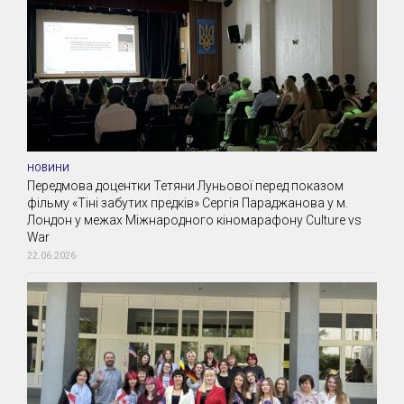
НОВИНИ
Передмова доцентки Тетяни Луньової перед показом
фільму «Тіні забутих предків» Сергія Параджанова у м.
Лондон у межах Міжнародного кіномарафону Culture vs
War
22.06.2026