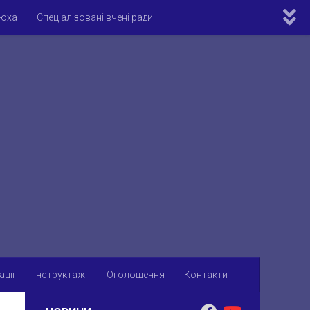
рюха
Спеціалізовані вчені ради
ометричні бази
Міжнародне співробітництво
ації
Інструктажі
Оголошення
Контакти