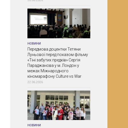
30.06.2026
НОВИНИ
Передмова доцентки Тетяни
Луньової перед показом фільму
«Тіні забутих предків» Сергія
Параджанова у м. Лондон у
межах Міжнародного
кіномарафону Culture vs War
22.06.2026
НОВИНИ