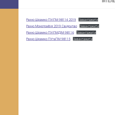
ІНТЕЛ
Рахно Шрамко ПУіПМ 98114 2019
Завантажити
Рахно Монографія 2019 Свідоцтво
Завантажити
Рахно Шрамко ПУіПМДІМ 98116
Завантажити
Рахно Шрамко ПУтаПМ 98115
Завантажити