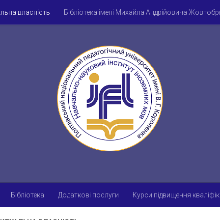
альна власність
Бібліотека імені Михайла Андрійовича Жовтоб
Рада молодих учених
Студентське наукове товариство
Наук
оловна
Бібліотека
Додаткові послуги
Курси підвищення кваліфік