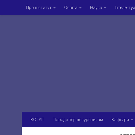
Про інститут
Освіта
Наука
Інтелекту
Skip to content
Аспірантура та докторантура
Наукові видання
Культурно-мистецьке життя
Campus-life
Г
ВСТУП
Поради першокурсникам
Кафедри