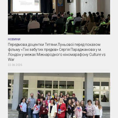
НОВИНИ
Передмова доцентки Тетяни Луньової перед показом
фільму «Тіні забутих предків» Сергія Параджанова у м.
Лондон у межах Міжнародного кіномарафону Culture vs
War
22.06.2026