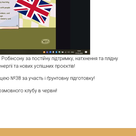
Робінсону за постійну підтримку, натхнення та плідну
ергії та нових успішних проєктів!
цею №38 за участь і ґрунтовну підготовку!
озмовного клубу в червні!