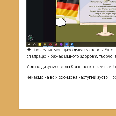
ННІ іноземних мов щиро дякує містерові Ентоні 
співпрацю й бажає міцного здоров’я, творчої ен
Уклінно дякуємо Тетяні Конюшенко та учням Лі
Чекаємо на всіх охочих на наступній зустрічі р