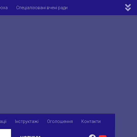
рюха
Спеціалізовані вчені ради
ометричні бази
Міжнародне співробітництво
ації
Інструктажі
Оголошення
Контакти