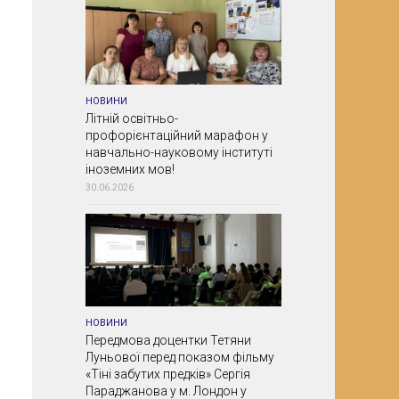
НОВИНИ
Літній освітньо-
профорієнтаційний марафон у
навчально-науковому інституті
іноземних мов!
30.06.2026
НОВИНИ
Передмова доцентки Тетяни
Луньової перед показом фільму
«Тіні забутих предків» Сергія
Параджанова у м. Лондон у