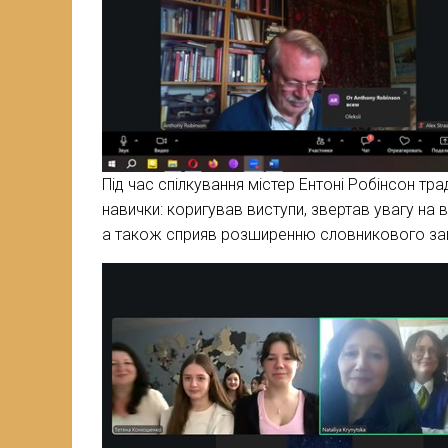
Під час спілкування містер Ентоні Робінсон т
навички: коригував виступи, звертав увагу на в
а також сприяв розширенню словникового за