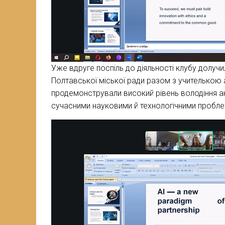
Уже вдруге поспіль до діяльності клубу долуч
Полтавської міської ради разом з учителькою 
продемонстрували високий рівень володіння ан
сучасними науковими й технологічними пробл