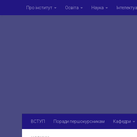
Про інститут
Освіта
Наука
Інтелекту
Skip to content
Аспірантура та докторантура
Наукові видання
Культурно-мистецьке життя
Campus-life
Г
ВСТУП
Поради першокурсникам
Кафедри