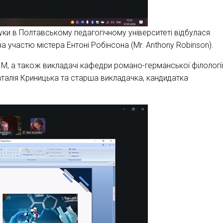
уки в Полтавському педагогічному університеті відбулася
 участю містера Ентоні Робінсона (Mr. Anthony Robinson).
 ІМ, а також викладачі кафедри романо-германської філології
аталія Криницька та старша викладачка, кандидатка