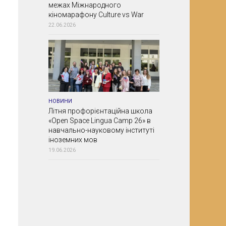
межах Міжнародного
кіномарафону Culture vs War
22.06.2026
НОВИНИ
Літня профорієнтаційна школа
«Open Space Lingua Camp 26» в
навчально-науковому інституті
іноземних мов
19.06.2026