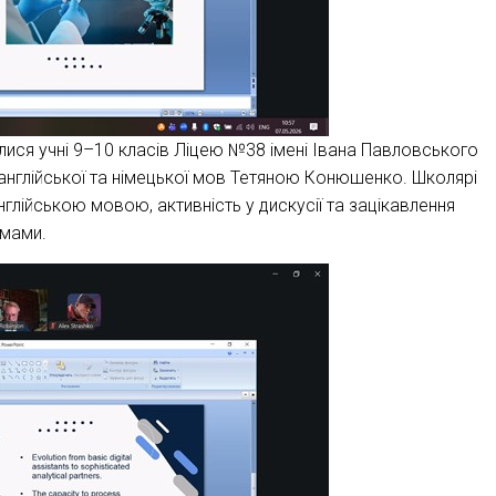
илися учні 9–10 класів Ліцею №38 імені Івана Павловського
англійської та німецької мов Тетяною Конюшенко. Школярі
глійською мовою, активність у дискусії та зацікавлення
емами.