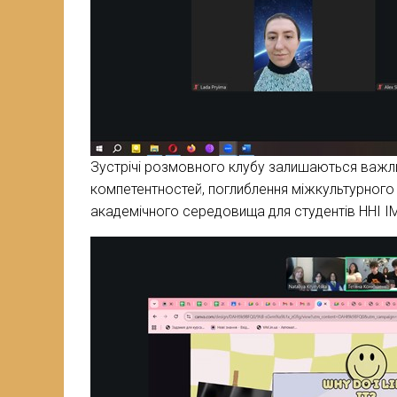
Зустрічі розмовного клубу залишаються важ
компетентностей, поглиблення міжкультурного
академічного середовища для студентів ННІ І