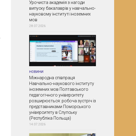
Урочиста академія з нагоди
випуску бакалаврів у навчально-
науковому інституті іноземних
мов
28.07.2026
НОВИНИ
Міжнародна співпраця
Навчально-наукового інституту
іноземних мов Полтавського
педагогічного університету
розширюється: робоча зустріч із
представниками Поморського
університету в Слупську
(Республіка Польща)
14.07.2026