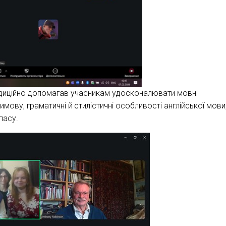
радиційно допомагав учасникам удосконалювати мовні
имову, граматичні й стилістичні особливості англійської мови
пасу.