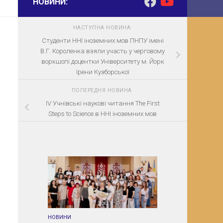
НОВИНИ:
НАСТУПНА НОВИНА
Студенти ННІ іноземних мов ПНПУ імені
В.Г. Короленка взяли участь у черговому
воркшопі доцентки Університету м. Йорк
Ірени Кузборської
ПОПЕРЕДНЯ НОВИНА
IV Учнівські наукові читання The First
Steps to Science в ННІ іноземних мов
НОВИНИ