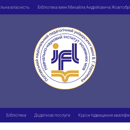
альна власність
Бібліотека імені Михайла Андрійовича Жовтоб
Рада молодих учених
Студентське наукове товариство
Наук
оловна
Бібліотека
Додаткові послуги
Курси підвищення кваліфік