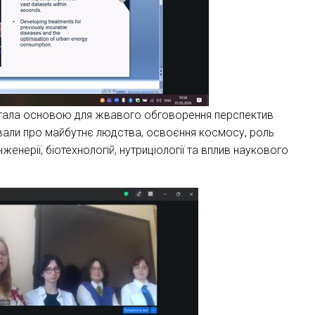
 – стала основою для жвавого обговорення перспектив
ували про майбутнє людства, освоєння космосу, роль
нженерії, біотехнологій, нутриціології та вплив наукового