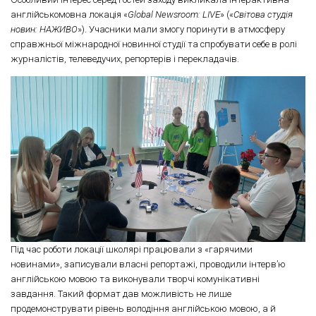
англійськомовна локація «
Global Newsroom: LIVE
» («
Світова студія
новин: НАЖИВО
»). Учасники мали змогу поринути в атмосферу
справжньої міжнародної новинної студії та спробувати себе в ролі
журналістів, телеведучих, репортерів і перекладачів.
Під час роботи локації школярі працювали з «гарячими
новинами», записували власні репортажі, проводили інтерв’ю
англійською мовою та виконували творчі комунікативні
завдання. Такий формат дав можливість не лише
продемонструвати рівень володіння англійською мовою, а й