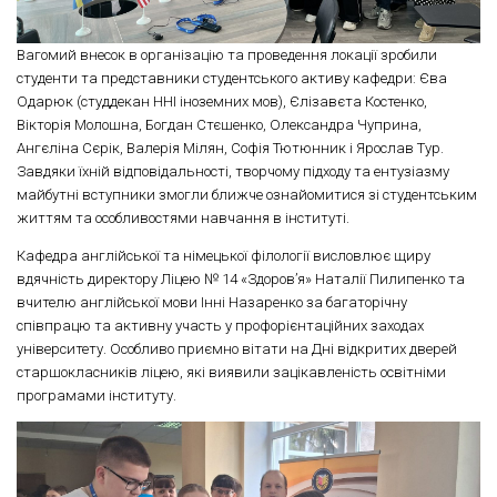
Вагомий внесок в організацію та проведення локації зробили
студенти та представники студентського активу кафедри: Єва
Одарюк (студдекан ННІ іноземних мов), Єлізавєта Костенко,
Вікторія Молошна, Богдан Стєшенко, Олександра Чуприна,
Ангєліна Сєрік, Валерія Мілян, Софія Тютюнник і Ярослав Тур.
Завдяки їхній відповідальності, творчому підходу та ентузіазму
майбутні вступники змогли ближче ознайомитися зі студентським
життям та особливостями навчання в інституті.
Кафедра англійської та німецької філології висловлює щиру
вдячність директору Ліцею № 14 «Здоров’я» Наталії Пилипенко та
вчителю англійської мови Інні Назаренко за багаторічну
співпрацю та активну участь у профорієнтаційних заходах
університету. Особливо приємно вітати на Дні відкритих дверей
старшокласників ліцею, які виявили зацікавленість освітніми
програмами інституту.