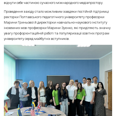
відчути себе частиною сучасного міжнародного медіапростору.
Проведення заходу стало можливим завдяки постійній підтримці
ректорки Полтавського педагогічного університету професорки
Марини Гриньової й директорки навчально-наукового інституту
іноземних мов професорки Марини Зуєнко, які приділяють значну
увагу профорієнтаційній роботі та популяризації освітніх програм
університету серед майбутніх вступників.